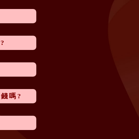
?
錢嗎?