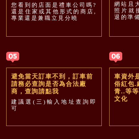
網站且
您看到的店面是禮車公司嗎?
照片就
還是住家或其他形式的商店,
退的準
專業還是兼職立見分曉
避免當天訂車不到，訂車前
車資外
請務必查詢是否為合法廠
俗紅包.
商，查詢請點我
青..等
文化
建議選(三)輸入地址查詢即
可