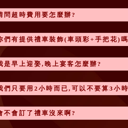
請問超時費用要怎麼辦?
你們有提供禮車裝飾(車頭彩+手把花)嗎
我是早上迎娶,晚上宴客怎麼辦?
我們只要用2小時而已,可以不要算3小時
會不會訂了禮車沒來啊?