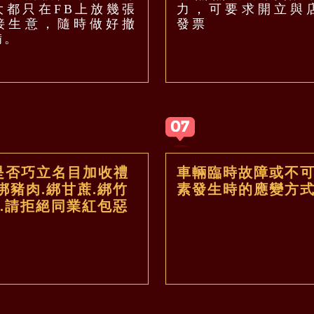
大都只在FB上放幾張
力，可要求開立與
接生意，隨時做好撤
發票
備。
是否巧立名目加收禮
車輛臨時故障或不
綁豬肉.綁甘蔗.綁竹
素發生時的應變方式
等.請拒絕同業紅包惡