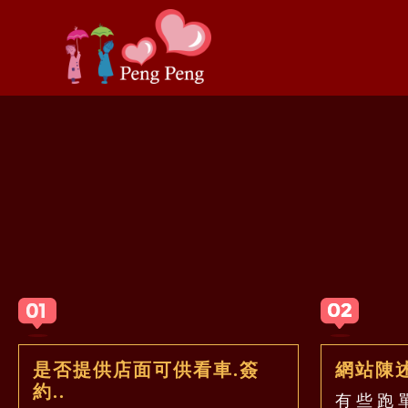
是否提供店面可供看車.簽
網站陳
約..
有些跑