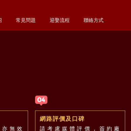
紹
常見問題
迎娶流程
聯絡方式
網路評價及口碑
約亦無效
請考慮媒體評價，簽約廠