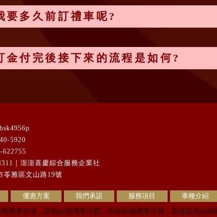
我要多久前訂禮車呢?
訂金付完後接下來的流程是如何?
bsk4956p
740-5920
-622755
04311｜澎澎喜慶綜合服務企業社
市苓雅區文山路19號
優惠方案
我們承諾
服務項目
車種介紹
結婚禮車租借
超跑結婚禮車出租
高雄結婚禮車出租
高雄超跑結婚