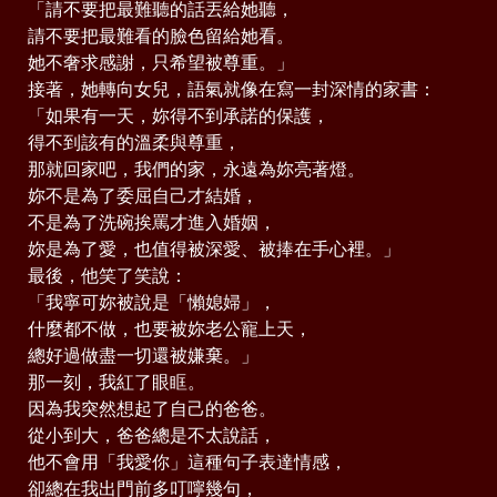
「請不要把最難聽的話丟給她聽，
請不要把最難看的臉色留給她看。
她不奢求感謝，只希望被尊重。」
接著，她轉向女兒，語氣就像在寫一封深情的家書：
「如果有一天，妳得不到承諾的保護，
得不到該有的溫柔與尊重，
那就回家吧，我們的家，永遠為妳亮著燈。
妳不是為了委屈自己才結婚，
不是為了洗碗挨罵才進入婚姻，
妳是為了愛，也值得被深愛、被捧在手心裡。」
最後，他笑了笑說：
「我寧可妳被說是「懶媳婦」，
什麼都不做，也要被妳老公寵上天，
總好過做盡一切還被嫌棄。」
那一刻，我紅了眼眶。
因為我突然想起了自己的爸爸。
從小到大，爸爸總是不太說話，
他不會用「我愛你」這種句子表達情感，
卻總在我出門前多叮嚀幾句，