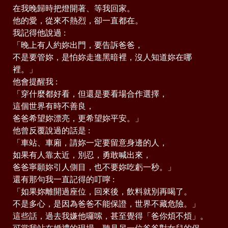
在我晚歸時把燈開著、等我回家。
他的愛，從來不熱烈，卻一直都在。
我記得他說過 :
「晚上有人約妳出門，要告訴爸爸，
不是要管妳，是怕妳走進黑暗裡，沒人知道妳在哪
裡。」
他會提醒我 :
「穿什麼都好看，但還是要看場合作選擇，
這個世界有時不善良，
爸爸希望妳漂亮，更希望妳平安。」
他曾反覆說過的話是 :
「車站、車廂，請妳一定要留意身邊的人，
如果有人靠太近，別忍，勇敢喊出來，
爸爸寧願妳引人側目，也不要妳吃虧一秒。」
還有那句我一直記得的叮嚀 :
「如果妳離開過座位，回來後，飲料就別再喝了。
不是多心，是因為爸爸不能保證，世界不藏危險。」
這些話，過去我嫌他囉嗦，甚至覺得「爸你煩不煩」。