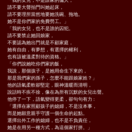
「我的女兒，不是誰家的傭人，
請不要大聲拍門叫她起床，
請不要理所當然地要她洗碗、拖地。
她不是你們家的免費勞工。」
「我的女兒，也不是誰的囚犯。
請不要禁止她回娘家，
不要認為她出門就是不顧家庭，
她有自由，有夢想，有選擇的權利，
也有該被溫柔對待的資格。」
「你們說她吃你們家的飯，
我說，那個孩子，是她用命生下來的，
那是我們家的孫子，怎麼不能跟娘家姓？」
他的語氣柔軟卻堅定，眼神溫暖而清明，
說話時不疾不徐，像在為所有沉默的女兒出聲。
他停了一下，語氣變得更柔，卻句句有力 :
「選擇在家照顧孩子的媳婦，不是沒本事，
而是她願意親手守護一個生命的起點。
選擇出外工作的媳婦，也不是不負責任，
她是在用另一種方式，為這個家打拼。」