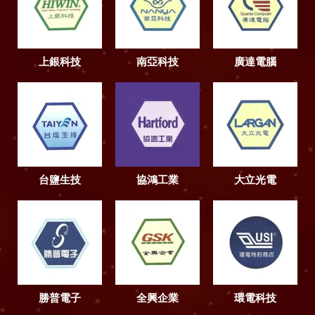
上銀科技
南亞科技
廣達電腦
台鹽生技
協鴻工業
大立光電
勝普電子
全興企業
環電科技