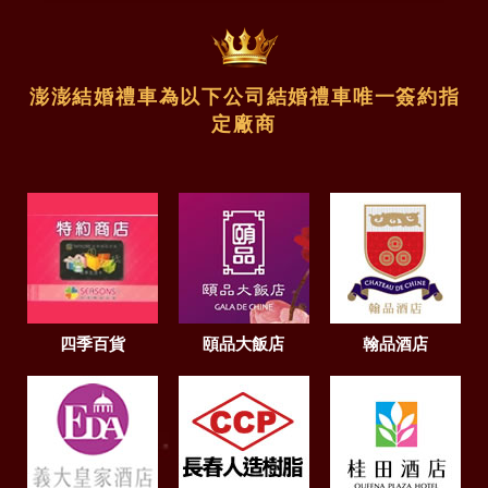
澎澎結婚禮車為以下公司結婚禮車唯一簽約指
定廠商
四季百貨
頤品大飯店
翰品酒店