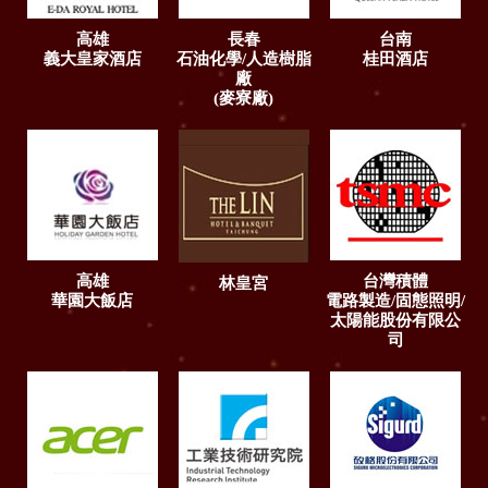
高雄
長春
台南
義大皇家酒店
石油化學/人造樹脂
桂田酒店
廠
(麥寮廠)
高雄
台灣積體
林皇宮
華園大飯店
電路製造/固態照明/
太陽能股份有限公
司