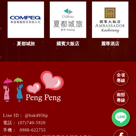
夏都城旅
國賓大飯店
麗尊酒店
全省
專線
南部
專線
@bsk4956p
(07)740-5920
0988-622755