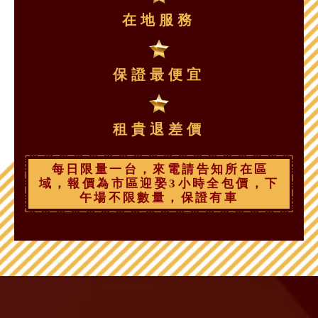
在地服務
保證最便宜
租貴退差價
每日限量一台，來電請告知所在區
域，報價為市區迎娶3小時全包價，下
午場不限數量，保證有車