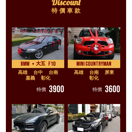
Discount
特價車款
BMW
F10
MINI COUNTRYMAN
大五
高雄
台中
台南
高雄
台南
屏東
嘉義
彰化
彰化
3900
3600
特價
特價