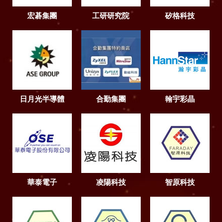
宏碁集團
工研研究院
矽格科技
日月光半導體
合勤集團
翰宇彩晶
華泰電子
凌陽科技
智原科技