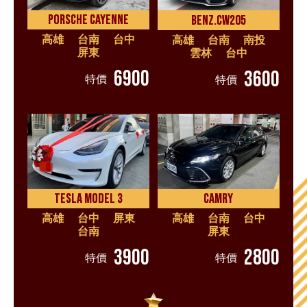
PORSCHE CAYENNE
BENZ.CW205
高雄
台南
台中
高雄
台南
南投
屏東
雲林
台中
6900
3600
特價
特價
TESLA MODEL 3
CAMRY
高雄
台中
屏東
高雄
台南
台中
台南
屏東
3900
2800
特價
特價