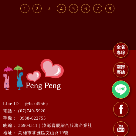
3
1
2
4
5
6
7
8
全省
專線
南部
專線
@bsk4956p
(07)740-5920
0988-622755
36904311｜澎澎喜慶綜合服務企業社
高雄市苓雅區文山路19號