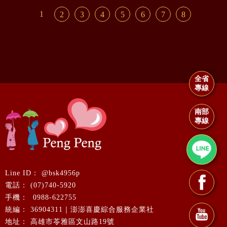
1
2
3
4
5
6
7
8
全省
專線
南部
專線
@bsk4956p
(07)740-5920
0988-622755
36904311｜澎澎喜慶綜合服務企業社
高雄市苓雅區文山路19號