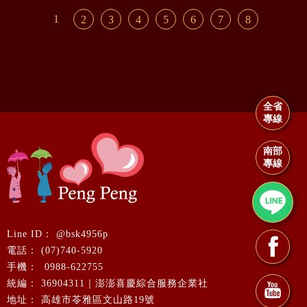
1
2
3
4
5
6
7
8
全省
專線
南部
專線
@bsk4956p
(07)740-5920
0988-622755
36904311｜澎澎喜慶綜合服務企業社
高雄市苓雅區文山路19號